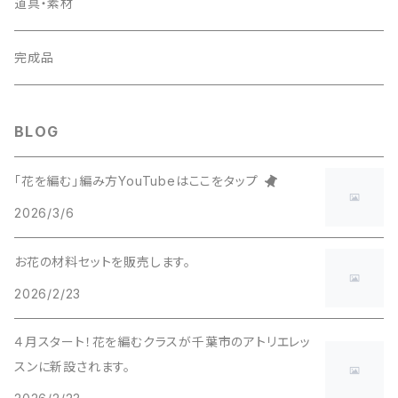
アクセサリー工具を使う
道具・素材
完成品
BLOG
「花を編む」編み方YouTubeはここをタップ
2026/3/6
お花の材料セットを販売します。
2026/2/23
４月スタート！花を編むクラスが千葉市のアトリエレッ
スンに新設されます。