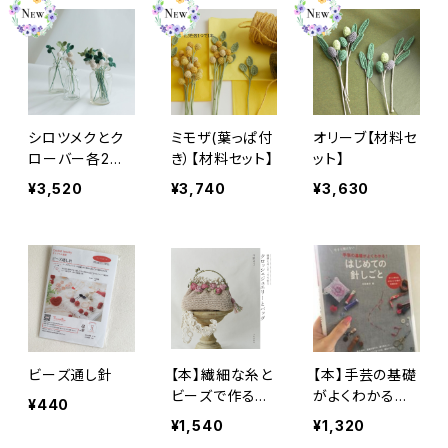
シロツメクとク
ミモザ(葉っぱ付
オリーブ【材料セ
ローバー各2色
き）【材料セット】
ット】
【材料セット】
¥3,520
¥3,740
¥3,630
ビーズ通し針
【本】繊細な糸と
【本】手芸の基礎
ビーズで作るク
がよくわかるは
¥440
ロッシェジュエリ
じめての針しご
¥1,540
¥1,320
ーとバッグ(電子
と