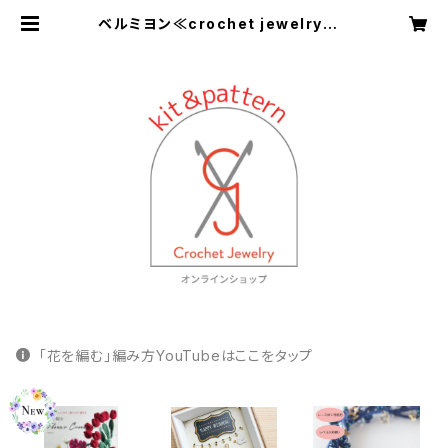
ベルミヨン≪crochet jewelry K
it＆pattern≫
「花を編む」編み方YouTubeはここをタップ