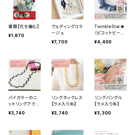
書籍【花を編む】
ウェディングコラ
TwinkleStar★
ージュ
（ピコットビーズ
¥1,870
の3連ネックレ
¥7,700
¥4,400
ス）夜空を想う、
星屑のレースネ
ックレスキット
バイカラーのニ
リングネックレス
リングバングル
ットリングアクセ
【ラメ入り糸】
【ラメ入り糸】
サリー
¥3,740
¥3,740
¥3,300