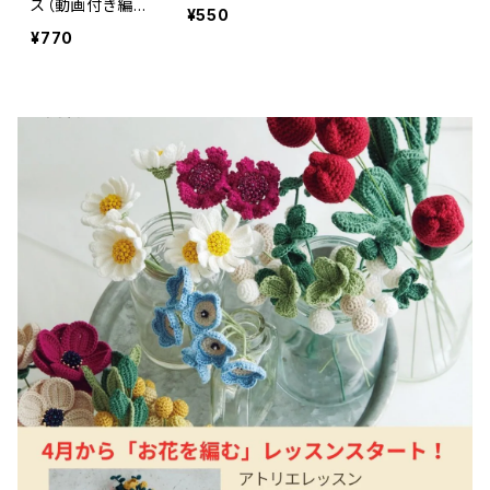
ス（動画付き編
¥550
み図）
¥770