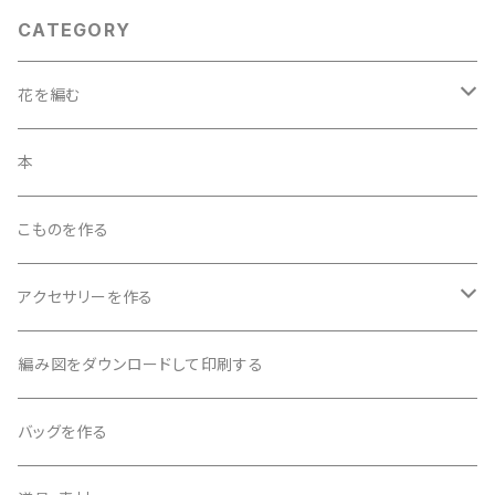
CATEGORY
花を編む
「花を編む」6ｐ～13ｐの花
本
「花を編む」１4ｐ～20ｐの花
こものを作る
「花を編む」21ｐ～28ｐの花
アクセサリーを作る
ビーズを編み込んで作る
編み図をダウンロードして印刷する
ビーズを編み込まないで作る
バッグを作る