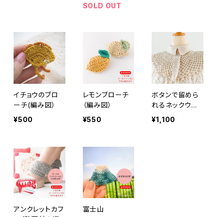
書籍のご案内）
SOLD OUT
イチョウのブロ
レモンブローチ
ボタンで留めら
ーチ(編み図）
（編み図）
れるネックウオ
ーマー（作り方
¥500
¥550
¥1,100
動画はついてい
ません）
アンクレットカフ
富士山