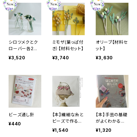
シロツメクとク
ミモザ(葉っぱ付
オリーブ【材料セ
ローバー各2色
き）【材料セット】
ット】
【材料セット】
¥3,520
¥3,740
¥3,630
ビーズ通し針
【本】繊細な糸と
【本】手芸の基礎
ビーズで作るク
がよくわかるは
¥440
ロッシェジュエリ
じめての針しご
¥1,540
¥1,320
ーとバッグ(電子
と