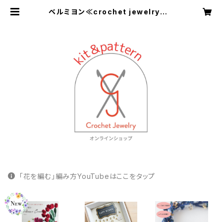
ベルミヨン≪crochet jewelry K
it＆pattern≫
「花を編む」編み方YouTubeはここをタップ