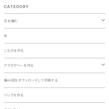
CATEGORY
花を編む
「花を編む」6ｐ～13ｐの花
本
「花を編む」１4ｐ～20ｐの花
こものを作る
「花を編む」21ｐ～28ｐの花
アクセサリーを作る
ビーズを編み込んで作る
編み図をダウンロードして印刷する
ビーズを編み込まないで作る
バッグを作る