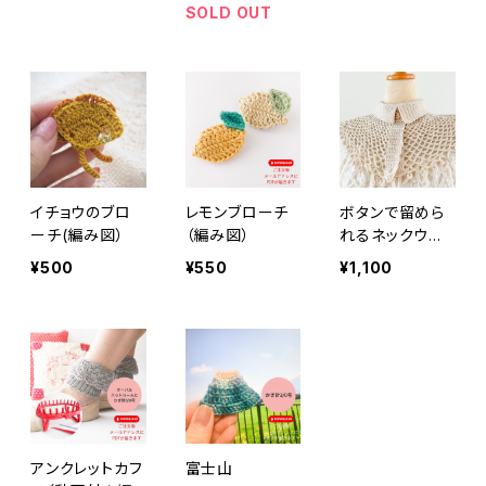
書籍のご案内）
SOLD OUT
イチョウのブロ
レモンブローチ
ボタンで留めら
ーチ(編み図）
（編み図）
れるネックウオ
ーマー（作り方
¥500
¥550
¥1,100
動画はついてい
ません）
アンクレットカフ
富士山