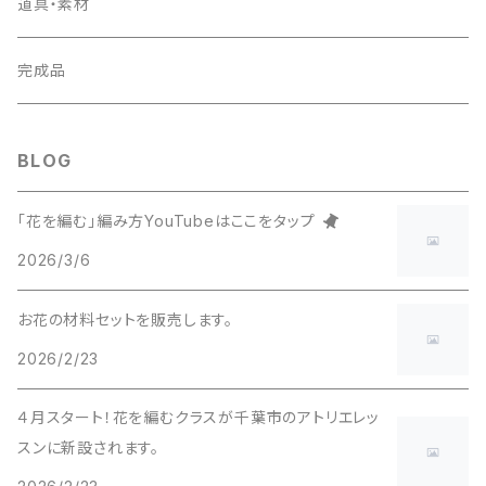
アクセサリー工具を使う
道具・素材
完成品
BLOG
「花を編む」編み方YouTubeはここをタップ
2026/3/6
お花の材料セットを販売します。
2026/2/23
４月スタート！花を編むクラスが千葉市のアトリエレッ
スンに新設されます。