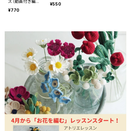
ス（動画付き編
¥550
み図）
¥770