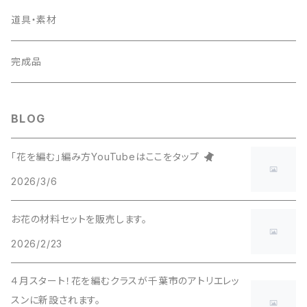
アクセサリー工具を使う
道具・素材
完成品
BLOG
「花を編む」編み方YouTubeはここをタップ
2026/3/6
お花の材料セットを販売します。
2026/2/23
４月スタート！花を編むクラスが千葉市のアトリエレッ
スンに新設されます。