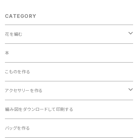
CATEGORY
花を編む
「花を編む」6ｐ～13ｐの花
本
「花を編む」１4ｐ～20ｐの花
こものを作る
「花を編む」21ｐ～28ｐの花
アクセサリーを作る
ビーズを編み込んで作る
編み図をダウンロードして印刷する
ビーズを編み込まないで作る
バッグを作る