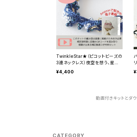
TwinkleStar★（ピコットビーズの
3連ネックレス）夜空を想う、星屑
のレースネックレスキット
¥4,400
¥
動画付きキットとダ
CATEGORY