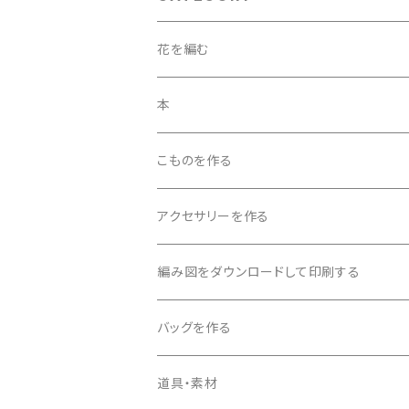
花を編む
「花を編む」6ｐ～13ｐの花
本
「花を編む」１4ｐ～20ｐの花
こものを作る
「花を編む」21ｐ～28ｐの花
アクセサリーを作る
ビーズを編み込んで作る
編み図をダウンロードして印刷する
ビーズを編み込まないで作る
バッグを作る
アクセサリー工具を使う
道具・素材