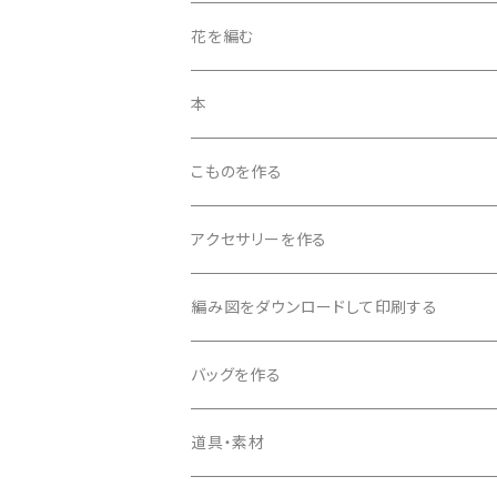
花を編む
「花を編む」6ｐ～13ｐの花
本
「花を編む」１4ｐ～20ｐの花
こものを作る
「花を編む」21ｐ～28ｐの花
アクセサリーを作る
ビーズを編み込んで作る
編み図をダウンロードして印刷する
ビーズを編み込まないで作る
バッグを作る
アクセサリー工具を使う
道具・素材